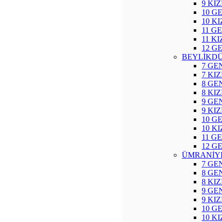
9 KI
10 G
10 K
11 G
11 K
12 G
BEYLİKD
7 GE
7 KI
8 GE
8 KI
9 GE
9 KI
10 G
10 K
11 G
12 G
ÜMRANİY
7 GE
8 GE
8 KI
9 GE
9 KI
10 G
10 K