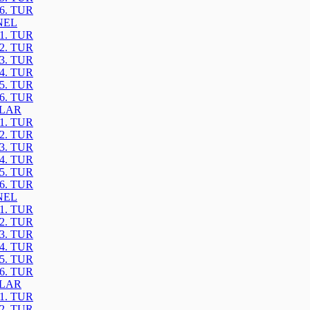
6. TUR
NEL
1. TUR
2. TUR
3. TUR
4. TUR
5. TUR
6. TUR
ZLAR
1. TUR
2. TUR
3. TUR
4. TUR
5. TUR
6. TUR
NEL
1. TUR
2. TUR
3. TUR
4. TUR
5. TUR
6. TUR
ZLAR
1. TUR
2. TUR