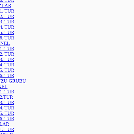
6. TUR
IZLAR
1. TUR
2. TUR
3. TUR
4. TUR
5. TUR
6. TUR
ENEL
1. TUR
2. TUR
3. TUR
4. TUR
5. TUR
6. TUR
ÜZÜ GRUBU
NEL
1. TUR
2.TUR
3. TUR
4. TUR
5. TUR
6. TUR
ZLAR
1. TUR