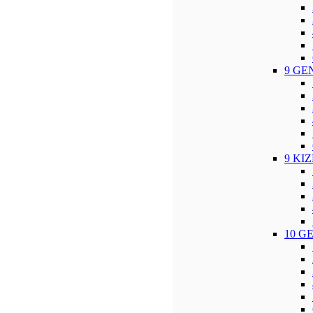
9 GE
9 KI
10 G