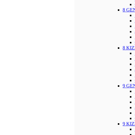
8 GE
8 KI
9 GE
9 KI