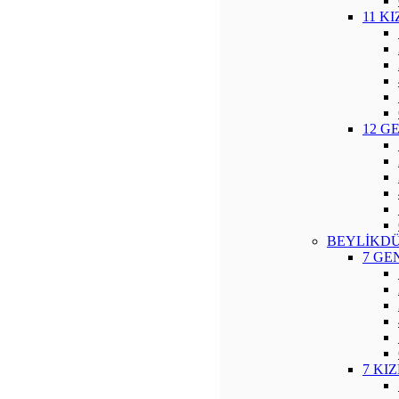
11 K
12 G
BEYLİKD
7 GE
7 KI