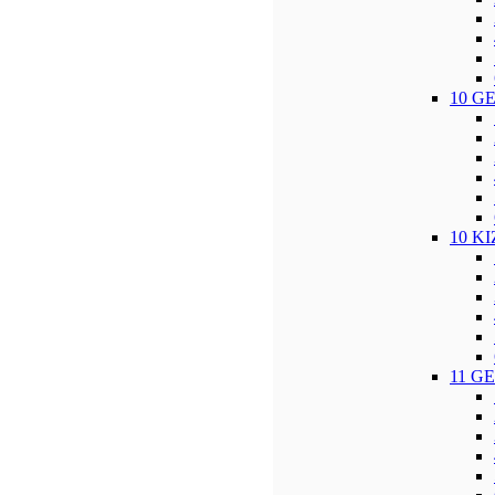
10 G
10 K
11 G