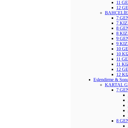
11 G
12 G
BAHÇELİE
7 GE
7 KI
8 GE
8 KI
9 GE
9 KI
10 G
10 K
11 G
11 K
12 G
12 K
Eşlendirme & Son
KARTAL 
7 GE
8 GE