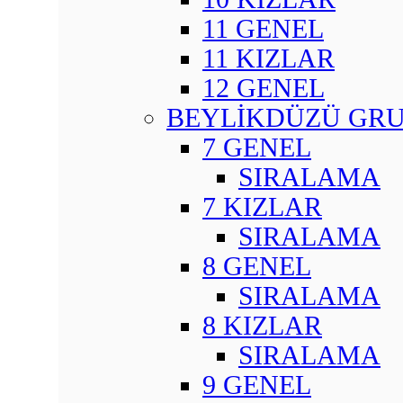
11 GENEL
11 KIZLAR
12 GENEL
BEYLİKDÜZÜ GR
7 GENEL
SIRALAMA
7 KIZLAR
SIRALAMA
8 GENEL
SIRALAMA
8 KIZLAR
SIRALAMA
9 GENEL