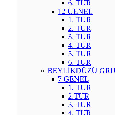
6. TUR
12 GENEL
1. TUR
2. TUR
3. TUR
4. TUR
5. TUR
6. TUR
BEYLİKDÜZÜ GR
7 GENEL
1. TUR
2.TUR
3. TUR
4. TUR