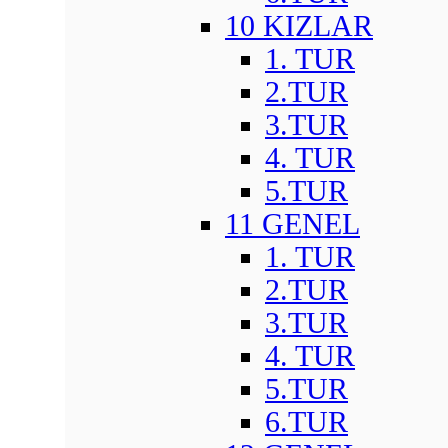
10 KIZLAR
1. TUR
2.TUR
3.TUR
4. TUR
5.TUR
11 GENEL
1. TUR
2.TUR
3.TUR
4. TUR
5.TUR
6.TUR