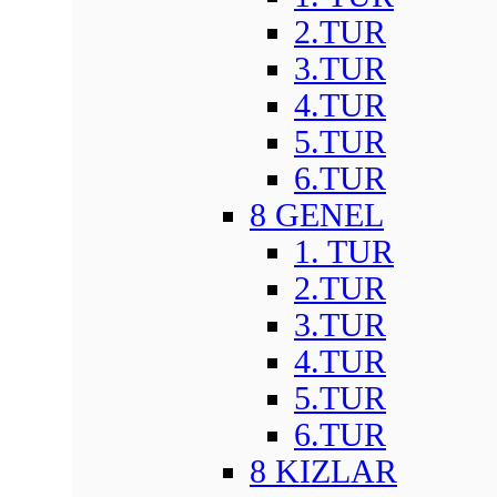
2.TUR
3.TUR
4.TUR
5.TUR
6.TUR
8 GENEL
1. TUR
2.TUR
3.TUR
4.TUR
5.TUR
6.TUR
8 KIZLAR