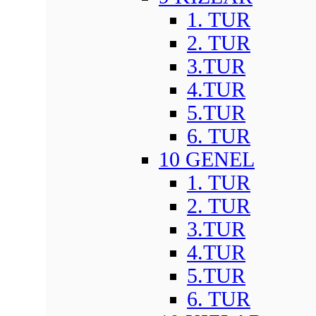
1. TUR
2. TUR
3.TUR
4.TUR
5.TUR
6. TUR
10 GENEL
1. TUR
2. TUR
3.TUR
4.TUR
5.TUR
6. TUR