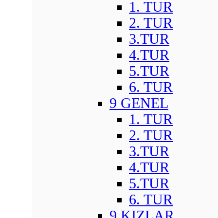
1. TUR
2. TUR
3.TUR
4.TUR
5.TUR
6. TUR
9 GENEL
1. TUR
2. TUR
3.TUR
4.TUR
5.TUR
6. TUR
9 KIZLAR