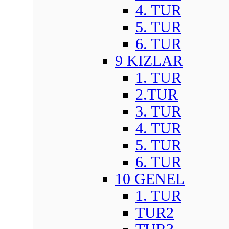
4. TUR
5. TUR
6. TUR
9 KIZLAR
1. TUR
2.TUR
3. TUR
4. TUR
5. TUR
6. TUR
10 GENEL
1. TUR
TUR2