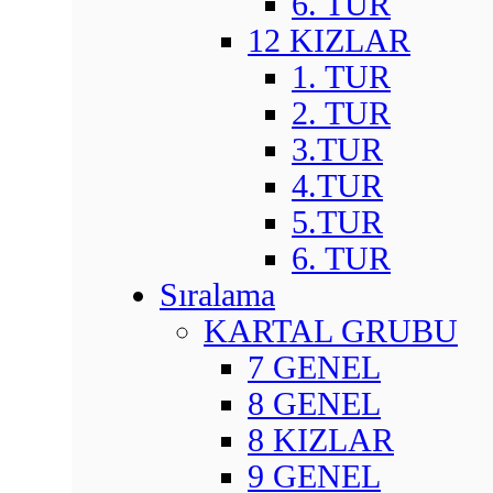
6. TUR
12 KIZLAR
1. TUR
2. TUR
3.TUR
4.TUR
5.TUR
6. TUR
Sıralama
KARTAL GRUBU
7 GENEL
8 GENEL
8 KIZLAR
9 GENEL