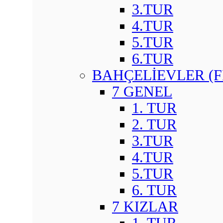
3.TUR
4.TUR
5.TUR
6.TUR
BAHÇELİEVLER (
7 GENEL
1. TUR
2. TUR
3.TUR
4.TUR
5.TUR
6. TUR
7 KIZLAR