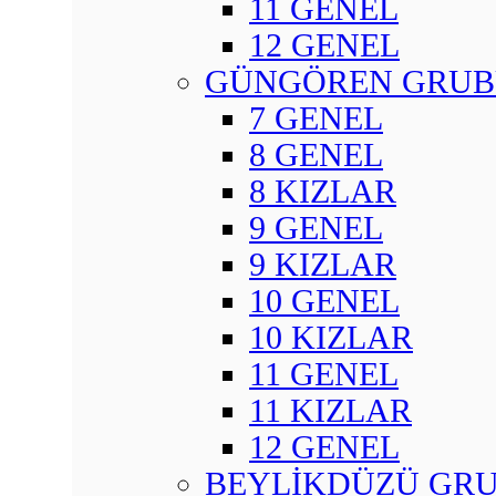
11 GENEL
12 GENEL
GÜNGÖREN GRU
7 GENEL
8 GENEL
8 KIZLAR
9 GENEL
9 KIZLAR
10 GENEL
10 KIZLAR
11 GENEL
11 KIZLAR
12 GENEL
BEYLİKDÜZÜ GR