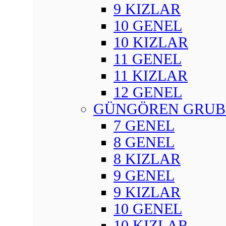
9 KIZLAR
10 GENEL
10 KIZLAR
11 GENEL
11 KIZLAR
12 GENEL
GÜNGÖREN GRU
7 GENEL
8 GENEL
8 KIZLAR
9 GENEL
9 KIZLAR
10 GENEL
10 KIZLAR