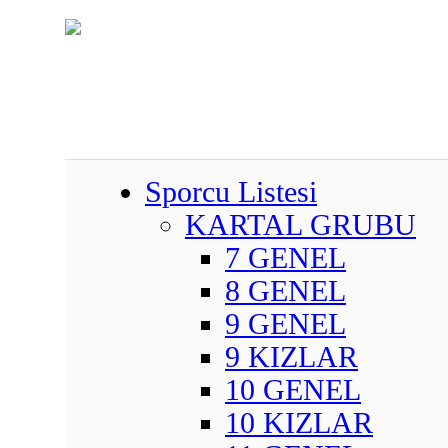
Sporcu Listesi
KARTAL GRUBU
7 GENEL
8 GENEL
9 GENEL
9 KIZLAR
10 GENEL
10 KIZLAR