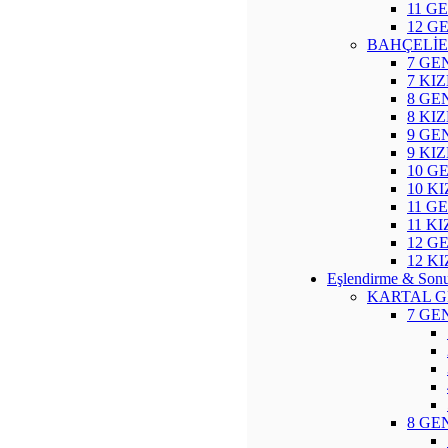
11 G
12 G
BAHÇELİE
7 GE
7 KI
8 GE
8 KI
9 GE
9 KI
10 G
10 K
11 G
11 K
12 G
12 K
Eşlendirme & Son
KARTAL 
7 GE
8 GE