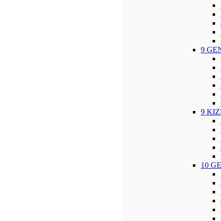
9 GE
9 KI
10 G