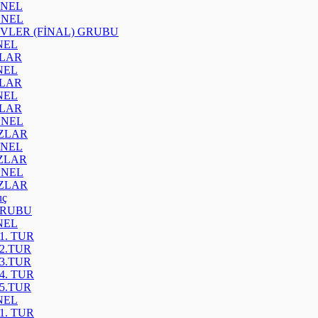
ENEL
ENEL
VLER (FİNAL) GRUBU
NEL
ZLAR
NEL
ZLAR
NEL
ZLAR
ENEL
IZLAR
ENEL
IZLAR
ENEL
IZLAR
uç
GRUBU
NEL
1. TUR
2.TUR
3.TUR
4. TUR
5.TUR
NEL
1. TUR