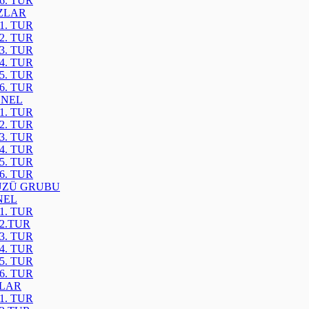
6. TUR
IZLAR
1. TUR
2. TUR
3. TUR
4. TUR
5. TUR
6. TUR
ENEL
1. TUR
2. TUR
3. TUR
4. TUR
5. TUR
6. TUR
ÜZÜ GRUBU
NEL
1. TUR
2.TUR
3. TUR
4. TUR
5. TUR
6. TUR
ZLAR
1. TUR