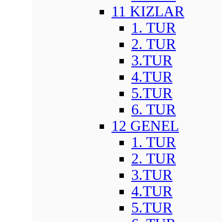
11 KIZLAR
1. TUR
2. TUR
3.TUR
4.TUR
5.TUR
6. TUR
12 GENEL
1. TUR
2. TUR
3.TUR
4.TUR
5.TUR