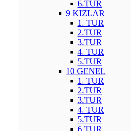
6.TUR
9 KIZLAR
1. TUR
2.TUR
3.TUR
4. TUR
5.TUR
10 GENEL
1. TUR
2.TUR
3.TUR
4. TUR
5.TUR
6.TUR