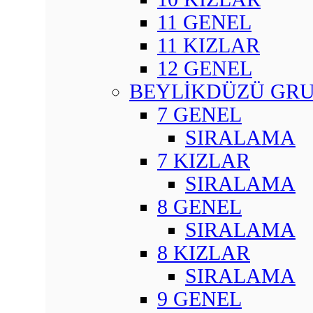
11 GENEL
11 KIZLAR
12 GENEL
BEYLİKDÜZÜ GR
7 GENEL
SIRALAMA
7 KIZLAR
SIRALAMA
8 GENEL
SIRALAMA
8 KIZLAR
SIRALAMA
9 GENEL