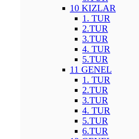
10 KIZLAR
1. TUR
2.TUR
3.TUR
4. TUR
5.TUR
11 GENEL
1. TUR
2.TUR
3.TUR
4. TUR
5.TUR
6.TUR