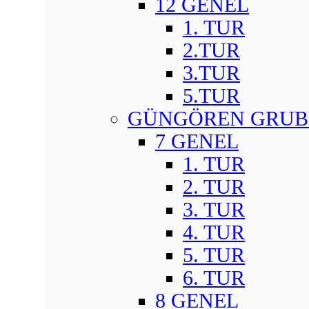
12 GENEL
1. TUR
2.TUR
3.TUR
5.TUR
GÜNGÖREN GRU
7 GENEL
1. TUR
2. TUR
3. TUR
4. TUR
5. TUR
6. TUR
8 GENEL