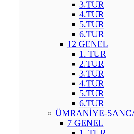
3.TUR
4.TUR
5.TUR
6.TUR
12 GENEL
1. TUR
2.TUR
3.TUR
4.TUR
5.TUR
6.TUR
ÜMRANİYE-SANC
7 GENEL
1. TUR