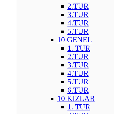
2.TUR
3.TUR
4.TUR
5.TUR
10 GENEL
1. TUR
2.TUR
3.TUR
4.TUR
5.TUR
6.TUR
10 KIZLAR
1. TUR