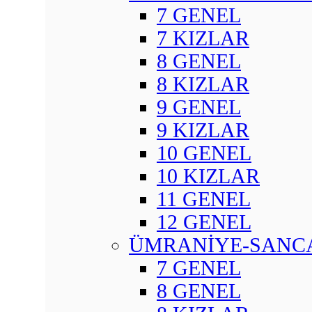
7 GENEL
7 KIZLAR
8 GENEL
8 KIZLAR
9 GENEL
9 KIZLAR
10 GENEL
10 KIZLAR
11 GENEL
12 GENEL
ÜMRANİYE-SANC
7 GENEL
8 GENEL