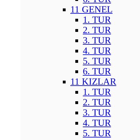
11 GENEL
1. TUR
2. TUR
3. TUR
4. TUR
5. TUR
6. TUR
11 KIZLAR
1. TUR
2. TUR
3. TUR
4. TUR
5. TUR