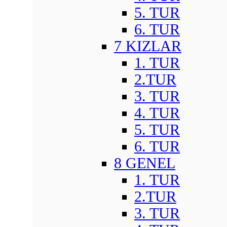
5. TUR
6. TUR
7 KIZLAR
1. TUR
2.TUR
3. TUR
4. TUR
5. TUR
6. TUR
8 GENEL
1. TUR
2.TUR
3. TUR