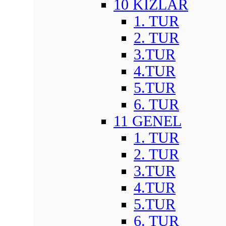
10 KIZLAR
1. TUR
2. TUR
3.TUR
4.TUR
5.TUR
6. TUR
11 GENEL
1. TUR
2. TUR
3.TUR
4.TUR
5.TUR
6. TUR