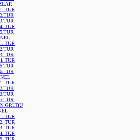
IZLAR
1. TUR
2.TUR
3.TUR
4. TUR
5.TUR
ENEL
1. TUR
2.TUR
3.TUR
4. TUR
5.TUR
6.TUR
ENEL
1. TUR
2.TUR
3.TUR
5.TUR
N GRUBU
NEL
1. TUR
2. TUR
3. TUR
4. TUR
5. TUR