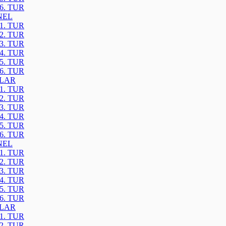
6. TUR
NEL
1. TUR
2. TUR
3. TUR
4. TUR
5. TUR
6. TUR
ZLAR
1. TUR
2. TUR
3. TUR
4. TUR
5. TUR
6. TUR
NEL
1. TUR
2. TUR
3. TUR
4. TUR
5. TUR
6. TUR
ZLAR
1. TUR
2. TUR