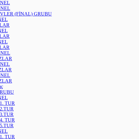
ENEL
ENEL
VLER (FİNAL) GRUBU
NEL
ZLAR
NEL
ZLAR
NEL
ZLAR
ENEL
IZLAR
ENEL
IZLAR
ENEL
IZLAR
uç
GRUBU
NEL
1. TUR
2.TUR
3.TUR
4. TUR
5.TUR
NEL
1. TUR