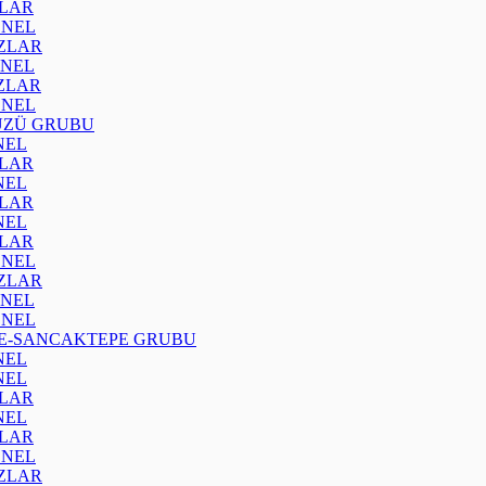
ZLAR
ENEL
IZLAR
ENEL
IZLAR
ENEL
ÜZÜ GRUBU
NEL
ZLAR
NEL
ZLAR
NEL
ZLAR
ENEL
IZLAR
ENEL
ENEL
E-SANCAKTEPE GRUBU
NEL
NEL
ZLAR
NEL
ZLAR
ENEL
IZLAR