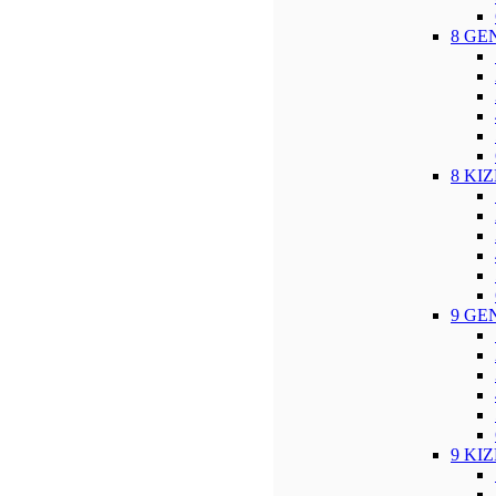
8 GE
8 KI
9 GE
9 KI