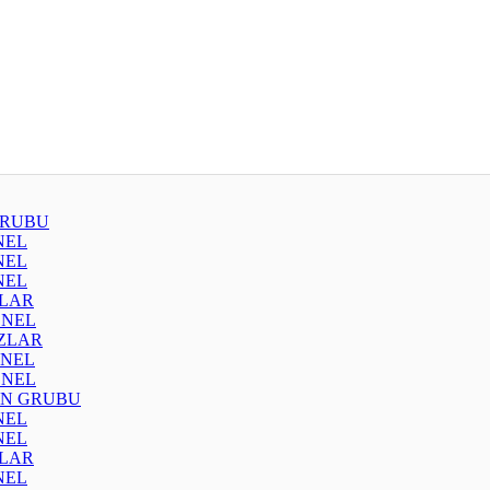
GRUBU
NEL
NEL
NEL
ZLAR
ENEL
IZLAR
ENEL
ENEL
N GRUBU
NEL
NEL
ZLAR
NEL