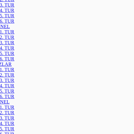
3. TUR
4. TUR
5. TUR
6. TUR
ENEL
1. TUR
2. TUR
3. TUR
4. TUR
5. TUR
6. TUR
IZLAR
1. TUR
2. TUR
3. TUR
4. TUR
5. TUR
6. TUR
ENEL
1. TUR
2. TUR
3. TUR
4. TUR
5. TUR