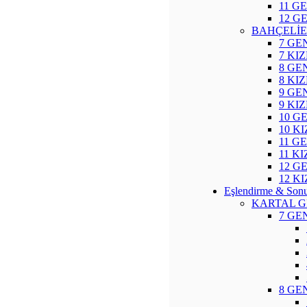
11 G
12 G
BAHÇELİE
7 GE
7 KI
8 GE
8 KI
9 GE
9 KI
10 G
10 K
11 G
11 K
12 G
12 K
Eşlendirme & Son
KARTAL 
7 GE
8 GE