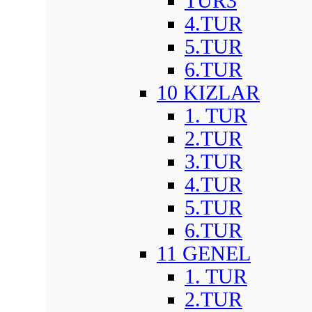
TUR3
4.TUR
5.TUR
6.TUR
10 KIZLAR
1. TUR
2.TUR
3.TUR
4.TUR
5.TUR
6.TUR
11 GENEL
1. TUR
2.TUR