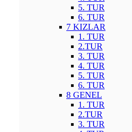
5. TUR
6. TUR
7 KIZLAR
1. TUR
2.TUR
3. TUR
4. TUR
5. TUR
6. TUR
8 GENEL
1. TUR
2.TUR
3. TUR