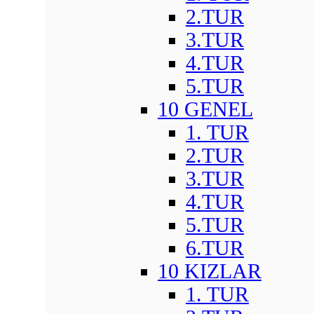
2.TUR
3.TUR
4.TUR
5.TUR
10 GENEL
1. TUR
2.TUR
3.TUR
4.TUR
5.TUR
6.TUR
10 KIZLAR
1. TUR