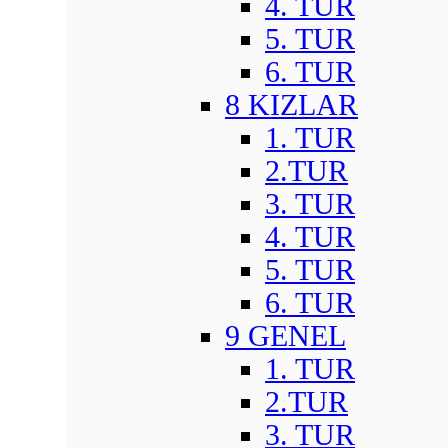
4. TUR
5. TUR
6. TUR
8 KIZLAR
1. TUR
2.TUR
3. TUR
4. TUR
5. TUR
6. TUR
9 GENEL
1. TUR
2.TUR
3. TUR