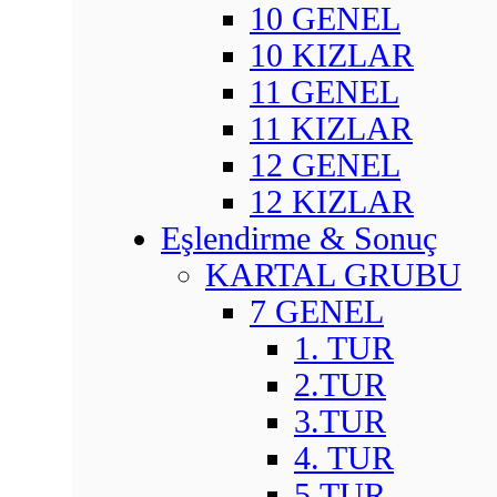
10 GENEL
10 KIZLAR
11 GENEL
11 KIZLAR
12 GENEL
12 KIZLAR
Eşlendirme & Sonuç
KARTAL GRUBU
7 GENEL
1. TUR
2.TUR
3.TUR
4. TUR
5.TUR