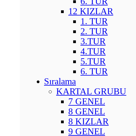
6. TUR
12 KIZLAR
1. TUR
2. TUR
3.TUR
4.TUR
5.TUR
6. TUR
Sıralama
KARTAL GRUBU
7 GENEL
8 GENEL
8 KIZLAR
9 GENEL