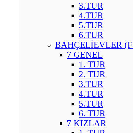
3.TUR
4.TUR
5.TUR
6.TUR
BAHÇELİEVLER (
7 GENEL
1. TUR
2. TUR
3.TUR
4.TUR
5.TUR
6. TUR
7 KIZLAR