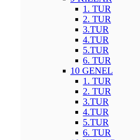
1. TUR
2. TUR
3.TUR
4.TUR
5.TUR
6. TUR
10 GENEL
1. TUR
2. TUR
3.TUR
4.TUR
5.TUR
6. TUR