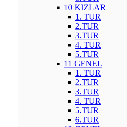
10 KIZLAR
1. TUR
2.TUR
3.TUR
4. TUR
5.TUR
11 GENEL
1. TUR
2.TUR
3.TUR
4. TUR
5.TUR
6.TUR