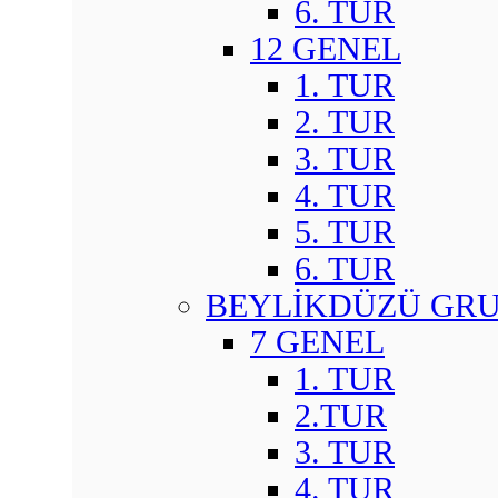
6. TUR
12 GENEL
1. TUR
2. TUR
3. TUR
4. TUR
5. TUR
6. TUR
BEYLİKDÜZÜ GR
7 GENEL
1. TUR
2.TUR
3. TUR
4. TUR