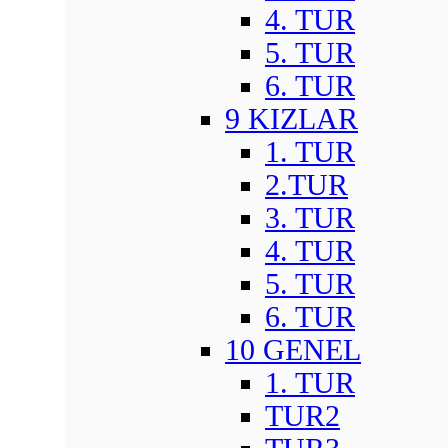
4. TUR
5. TUR
6. TUR
9 KIZLAR
1. TUR
2.TUR
3. TUR
4. TUR
5. TUR
6. TUR
10 GENEL
1. TUR
TUR2