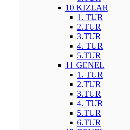
10 KIZLAR
1. TUR
2.TUR
3.TUR
4. TUR
5.TUR
11 GENEL
1. TUR
2.TUR
3.TUR
4. TUR
5.TUR
6.TUR