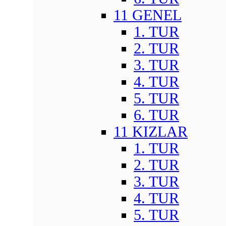
11 GENEL
1. TUR
2. TUR
3. TUR
4. TUR
5. TUR
6. TUR
11 KIZLAR
1. TUR
2. TUR
3. TUR
4. TUR
5. TUR