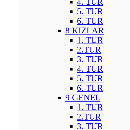
4. TUR
5. TUR
6. TUR
8 KIZLAR
1. TUR
2.TUR
3. TUR
4. TUR
5. TUR
6. TUR
9 GENEL
1. TUR
2.TUR
3. TUR