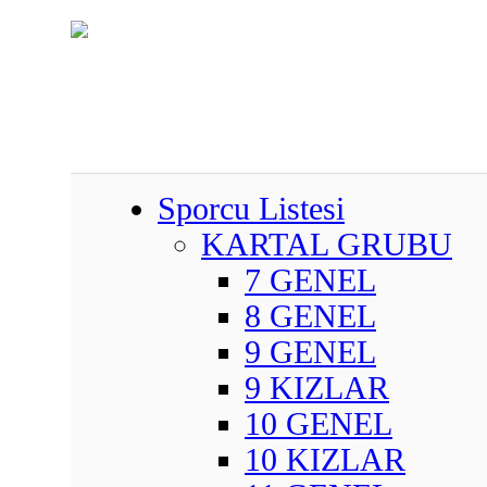
Sporcu Listesi
KARTAL GRUBU
7 GENEL
8 GENEL
9 GENEL
9 KIZLAR
10 GENEL
10 KIZLAR