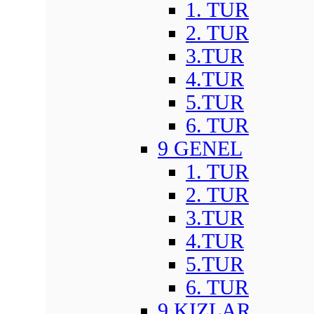
1. TUR
2. TUR
3.TUR
4.TUR
5.TUR
6. TUR
9 GENEL
1. TUR
2. TUR
3.TUR
4.TUR
5.TUR
6. TUR
9 KIZLAR