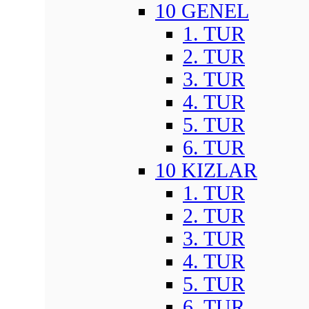
10 GENEL
1. TUR
2. TUR
3. TUR
4. TUR
5. TUR
6. TUR
10 KIZLAR
1. TUR
2. TUR
3. TUR
4. TUR
5. TUR
6. TUR