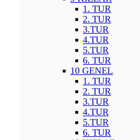
1. TUR
2. TUR
3.TUR
4.TUR
5.TUR
6. TUR
10 GENEL
1. TUR
2. TUR
3.TUR
4.TUR
5.TUR
6. TUR