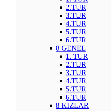
2.TUR
3.TUR
4.TUR
5.TUR
6.TUR
8 GENEL
1. TUR
2.TUR
3.TUR
4.TUR
5.TUR
6.TUR
8 KIZLAR