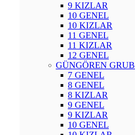
9 KIZLAR
10 GENEL
10 KIZLAR
11 GENEL
11 KIZLAR
12 GENEL
GÜNGÖREN GRU
7 GENEL
8 GENEL
8 KIZLAR
9 GENEL
9 KIZLAR
10 GENEL
10 KIZLAR