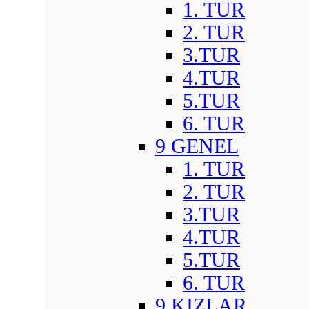
1. TUR
2. TUR
3.TUR
4.TUR
5.TUR
6. TUR
9 GENEL
1. TUR
2. TUR
3.TUR
4.TUR
5.TUR
6. TUR
9 KIZLAR