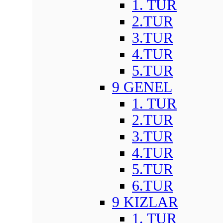
1. TUR
2.TUR
3.TUR
4.TUR
5.TUR
9 GENEL
1. TUR
2.TUR
3.TUR
4.TUR
5.TUR
6.TUR
9 KIZLAR
1. TUR