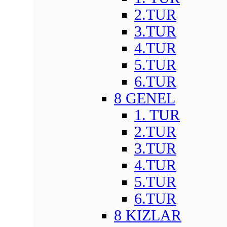
2.TUR
3.TUR
4.TUR
5.TUR
6.TUR
8 GENEL
1. TUR
2.TUR
3.TUR
4.TUR
5.TUR
6.TUR
8 KIZLAR