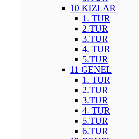
10 KIZLAR
1. TUR
2.TUR
3.TUR
4. TUR
5.TUR
11 GENEL
1. TUR
2.TUR
3.TUR
4. TUR
5.TUR
6.TUR