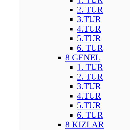
1. TUR
2. TUR
3.TUR
4.TUR
5.TUR
6. TUR
8 GENEL
1. TUR
2. TUR
3.TUR
4.TUR
5.TUR
6. TUR
8 KIZLAR