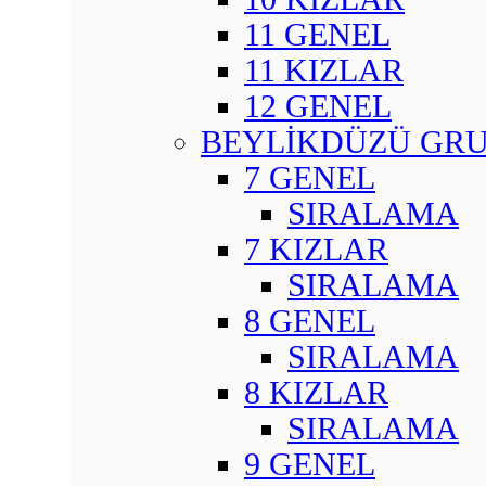
11 GENEL
11 KIZLAR
12 GENEL
BEYLİKDÜZÜ GR
7 GENEL
SIRALAMA
7 KIZLAR
SIRALAMA
8 GENEL
SIRALAMA
8 KIZLAR
SIRALAMA
9 GENEL