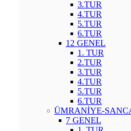
3.TUR
4.TUR
5.TUR
6.TUR
12 GENEL
1. TUR
2.TUR
3.TUR
4.TUR
5.TUR
6.TUR
ÜMRANİYE-SANC
7 GENEL
1. TUR