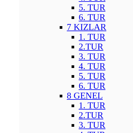
5. TUR
6. TUR
7 KIZLAR
1. TUR
2.TUR
3. TUR
4. TUR
5. TUR
6. TUR
8 GENEL
1. TUR
2.TUR
3. TUR