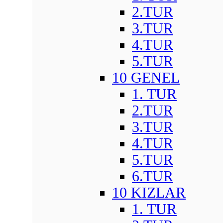
2.TUR
3.TUR
4.TUR
5.TUR
10 GENEL
1. TUR
2.TUR
3.TUR
4.TUR
5.TUR
6.TUR
10 KIZLAR
1. TUR