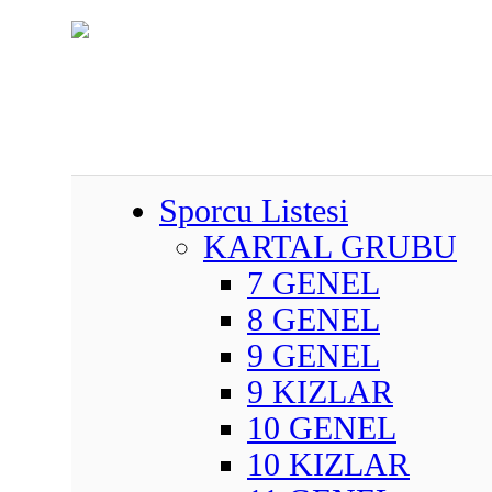
Sporcu Listesi
KARTAL GRUBU
7 GENEL
8 GENEL
9 GENEL
9 KIZLAR
10 GENEL
10 KIZLAR