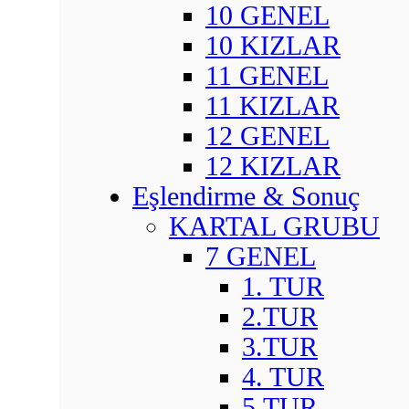
10 GENEL
10 KIZLAR
11 GENEL
11 KIZLAR
12 GENEL
12 KIZLAR
Eşlendirme & Sonuç
KARTAL GRUBU
7 GENEL
1. TUR
2.TUR
3.TUR
4. TUR
5.TUR