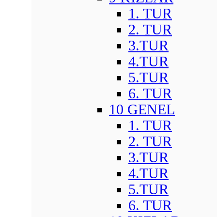
1. TUR
2. TUR
3.TUR
4.TUR
5.TUR
6. TUR
10 GENEL
1. TUR
2. TUR
3.TUR
4.TUR
5.TUR
6. TUR