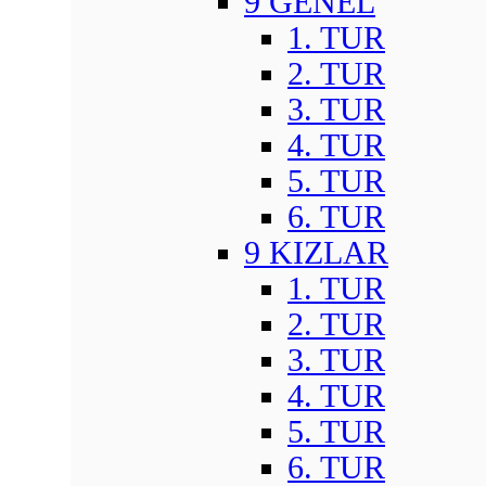
9 GENEL
1. TUR
2. TUR
3. TUR
4. TUR
5. TUR
6. TUR
9 KIZLAR
1. TUR
2. TUR
3. TUR
4. TUR
5. TUR
6. TUR