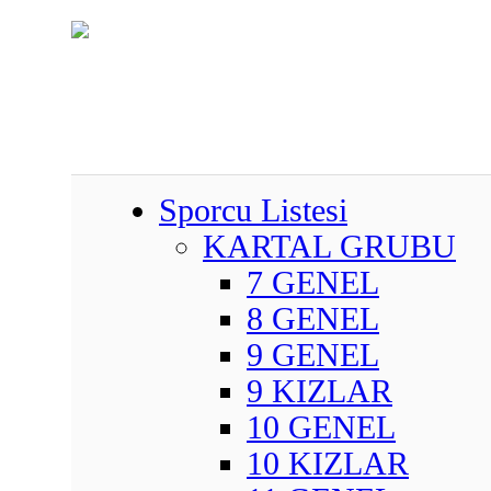
Sporcu Listesi
KARTAL GRUBU
7 GENEL
8 GENEL
9 GENEL
9 KIZLAR
10 GENEL
10 KIZLAR