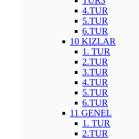
TUR3
4.TUR
5.TUR
6.TUR
10 KIZLAR
1. TUR
2.TUR
3.TUR
4.TUR
5.TUR
6.TUR
11 GENEL
1. TUR
2.TUR