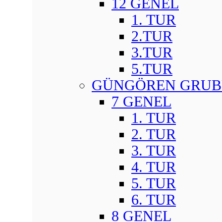
12 GENEL
1. TUR
2.TUR
3.TUR
5.TUR
GÜNGÖREN GRU
7 GENEL
1. TUR
2. TUR
3. TUR
4. TUR
5. TUR
6. TUR
8 GENEL