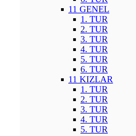
11 GENEL
1. TUR
2. TUR
3. TUR
4. TUR
5. TUR
6. TUR
11 KIZLAR
1. TUR
2. TUR
3. TUR
4. TUR
5. TUR