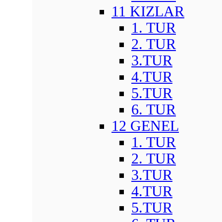
11 KIZLAR
1. TUR
2. TUR
3.TUR
4.TUR
5.TUR
6. TUR
12 GENEL
1. TUR
2. TUR
3.TUR
4.TUR
5.TUR