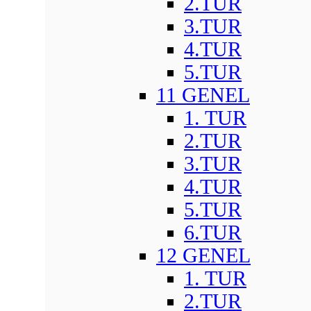
2.TUR
3.TUR
4.TUR
5.TUR
11 GENEL
1. TUR
2.TUR
3.TUR
4.TUR
5.TUR
6.TUR
12 GENEL
1. TUR
2.TUR