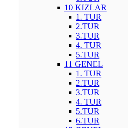
10 KIZLAR
1. TUR
2.TUR
3.TUR
4. TUR
5.TUR
11 GENEL
1. TUR
2.TUR
3.TUR
4. TUR
5.TUR
6.TUR