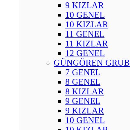
9 KIZLAR
10 GENEL
10 KIZLAR
11 GENEL
11 KIZLAR
12 GENEL
GÜNGÖREN GRU
7 GENEL
8 GENEL
8 KIZLAR
9 GENEL
9 KIZLAR
10 GENEL
10 KIZLAR