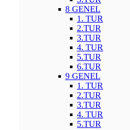
8 GENEL
1. TUR
2.TUR
3.TUR
4. TUR
5.TUR
6.TUR
9 GENEL
1. TUR
2.TUR
3.TUR
4. TUR
5.TUR