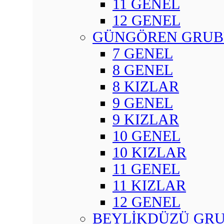
11 GENEL
12 GENEL
GÜNGÖREN GRU
7 GENEL
8 GENEL
8 KIZLAR
9 GENEL
9 KIZLAR
10 GENEL
10 KIZLAR
11 GENEL
11 KIZLAR
12 GENEL
BEYLİKDÜZÜ GR