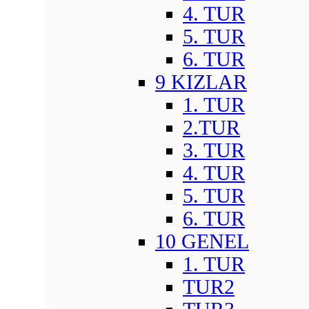
4. TUR
5. TUR
6. TUR
9 KIZLAR
1. TUR
2.TUR
3. TUR
4. TUR
5. TUR
6. TUR
10 GENEL
1. TUR
TUR2