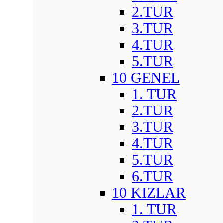
2.TUR
3.TUR
4.TUR
5.TUR
10 GENEL
1. TUR
2.TUR
3.TUR
4.TUR
5.TUR
6.TUR
10 KIZLAR
1. TUR