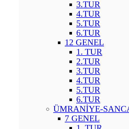
3.TUR
4.TUR
5.TUR
6.TUR
12 GENEL
1. TUR
2.TUR
3.TUR
4.TUR
5.TUR
6.TUR
ÜMRANİYE-SANC
7 GENEL
1. TUR